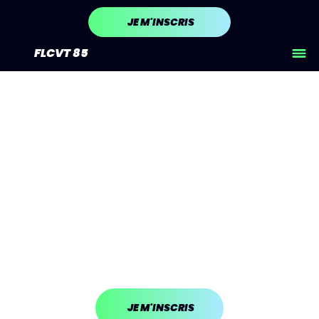
JE M'INSCRIS
FLCVT 85
Triathlon S
Dimanche 31 mai 2026 / D3 départ 14H30,
OPEN Départ à 16H40
JE M'INSCRIS