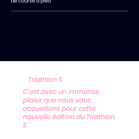
de course à pied
Triathlon S
C’est avec un immense
plaisir que nous vous
accueillons pour cette
nouvelle édition du Triathlon
S.
Ce format intermédiaire combine natation,